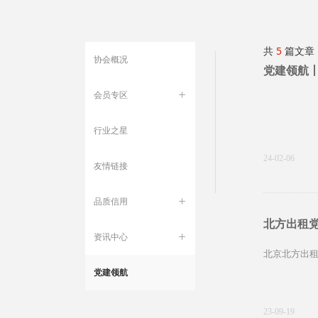
共
5
篇文章
协会概况
党建领航
会员专区
ꄶ
行业之星
24-02-06
友情链接
品质信用
ꄶ
北方出租党
资讯中心
ꄶ
北京北方出租
党建领航
23-09-19