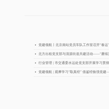
党建领航丨北京南站党员车队工作室召开“春运
넷
北方出租党支部与清源街道共建活动——“赓续
넷
行业管理 | 市交通委水运处党支部开展学习
넷
党建领航 | 观摩学习“取真经” 借鉴经验强
넷