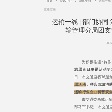
首页
ꄲ
资讯中心
ꄲ
新闻中心
ꄲ
运输一线
主题志愿
运输一线 | 部门协
输管理分局团支
202
为积极推进“转
志愿者日主题活动
要
日，市交通委西城运
愿活动
，
联合西城消
运输行业企业科普安
市交通委西城运
部马军书记，市交通