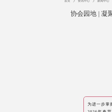
首页
ꄲ
资讯中心
ꄲ
新闻中心
协会园地 | 
为
进一步掌
2026年