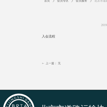
首页
ꄲ
会员专区
ꄲ
会员服务
ꄲ
北京市道
201
入会流程
上一篇：
无
ꂃ