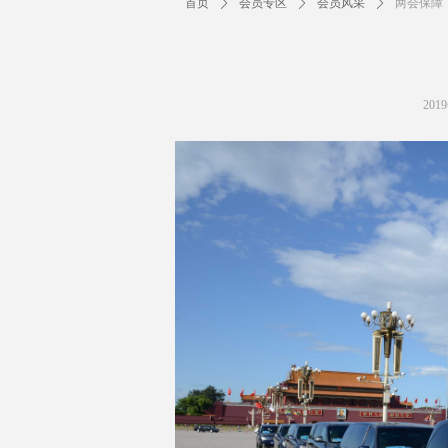
首页
ꄲ
会员专区
ꄲ
会员风采
ꄲ
两会保障
201