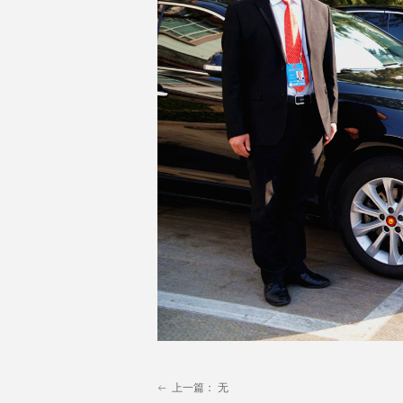
上一篇：
无
ꂃ