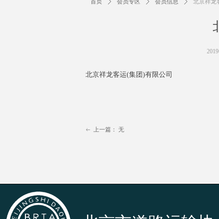
首页
ꄲ
会员专区
ꄲ
会员信息
ꄲ
北京祥龙
201
北京祥龙客运(集团)有限公司
上一篇：
无
ꂃ