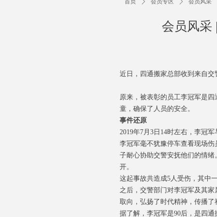
首页
ꄲ
会员专区
ꄲ
会员风采
会员风采 
近日，四通搬家总部收到来自交
原来，被表彰的员工李冠军是四
童，确保了人员的安全。
事件还原
2019年7月3日14时左右，
李冠军毫不犹豫停车查看现场伤
子耐心协助交警安抚他们的情绪
开。
这起事故共造成5人受伤，其中
之后，交警部门对李冠军及其家
取向，弘扬了时代精神，传播了
据了解，李冠军是90后，是四