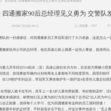
ꄲ
会员风采 | 四通搬家90后总经理见义勇为 交警队发来感谢信
| 四通搬家90后总经理见义勇为 交警
浏览量：
1957
2019年7月26日
09:13
ꄀ
ꄘ
警队的一封感谢信，对四通搬家员工李冠军进行了大力表扬，这是怎么一
通搬家杭州公司的总经理，他在高速公路上偶遇一起伤人事故，挺身而出
李冠军与妻儿开车经过S14杭长（宜）高速公路往长兴方向，目击前方两辆小型
员情况，发现事故车辆内分别有两名儿童都有不同程度受伤，因受到惊吓
。在120救护车到达后，李冠军又乘坐救护车一路护送4名受伤儿童赶往
一名驾驶人被卡在车内，其车上一名3岁儿童伤势较重。幸好救助及时，没
属发来感谢信，称赞他们见义勇为的行为充分体现了总书记“以人民为中心”
社会正能量，值得每个人学习，也为四通搬家有这样的员工感到骄傲！
通搬家最年轻的总经理，平时就喜欢乐于助人，对这次事件他表示：“见义