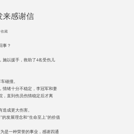
队发来感谢信
收藏
回事？
，施以援手，救助了4名受伤儿
客车碰撞。
，情绪十分不稳定，李冠军和妻
医院，直到伤员伤情稳定后才离
有造成更大伤害。
的发展理念和“生命至上”的价值
勇为是一种荣誉的事业，感谢四通