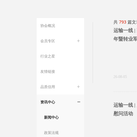
共
793
篇文
协会概况
运输一线 
年暨转业
会员专区
ꄶ
行业之星
友情链接
26-08-05
品质信用
ꄶ
资讯中心
ꄵ
运输一线 
慰问活动
新闻中心
政策法规