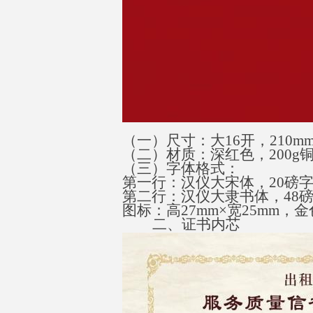
（一）尺寸：大
16
开，
210m
（二）材质：深红色，
200g
（三）字体格式：
第一行：汉仪大宋体
，
2
0
磅
第二行：汉仪大隶书体
，
4
8
图标：
高
27mm
×
宽
25m
m
，金
二、证书内芯