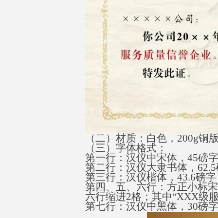
（二）材质：白色
，
200
g
铜
（三）字体格式
：
第一行：汉仪中宋体
，
4
5
磅
第二行：汉仪大隶书体
，
62.
5
第三行：汉仪楷体
，
43.
6
磅字
第四、五、六行：方正小标宋
六行缩
进
2
格；其
中
“
XX
X
级
第七行：汉仪中黑体
，
3
0
磅