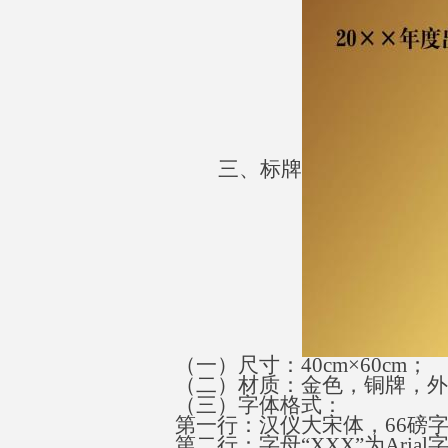
三、标牌
（一）尺寸
：
40cm×60c
m
；
（二）材质：金色，铜牌，外
（三）字体格式
：
第一行：汉仪大宋体
，
6
6
磅
第二行：字
母
“
XX
X
”
为
Aria
l