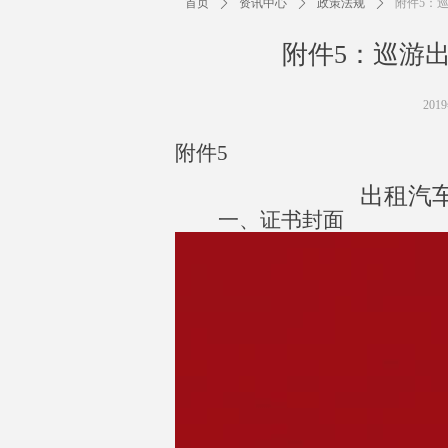
首页
ꄲ
资讯中心
ꄲ
政策法规
ꄲ
附件5：
附件5：巡游
201
附件
5
出租汽
一、
证书封面